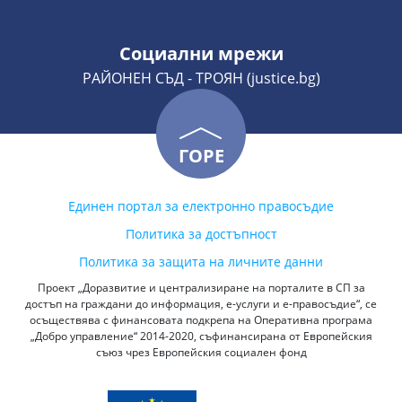
Социални мрежи
РАЙОНЕН СЪД - ТРОЯН (justice.bg)
ГОРЕ
Единен портал за електронно правосъдие
Политика за достъпност
Политика за защита на личните данни
Проект „Доразвитие и централизиране на порталите в СП за
достъп на граждани до информация, е-услуги и е-правосъдие“, се
осъществява с финансовата подкрепа на Оперативна програма
„Добро управление“ 2014-2020, съфинансирана от Европейския
съюз чрез Европейския социален фонд