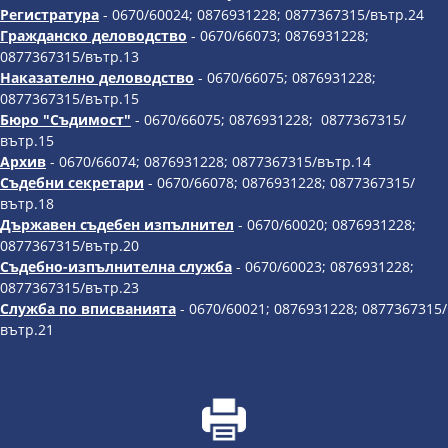
Регистратура
- 0670/60024; 0876931228; 0877367315/вътр.24
Гражданско деловодство
- 0670/66073; 0876931228;
0877367315/вътр.13
Наказателно деловодство
- 0670/66075; 0876931228;
0877367315/вътр.15
Бюро "Съдимост"
- 0670/66075; 0876931228; 0877367315/
вътр.15
Архив
- 0670/66074; 0876931228; 0877367315/вътр.14
Съдебни секретари
- 0670/66078; 0876931228; 0877367315/
вътр.18
Държавен съдебен изпълнител
- 0670/60020; 0876931228;
0877367315/вътр.20
Съдебно-изпълнителна служба
- 0670/60023; 0876931228;
0877367315/вътр.23
Служба по вписванията
- 0670/60021; 0876931228; 0877367315/
вътр.21