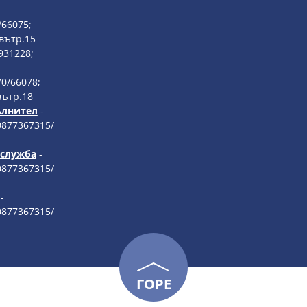
/66075;
вътр.15
931228;
70/66078;
вътр.18
ълнител
-
0877367315/
 служба
-
0877367315/
-
0877367315/
ГОРЕ