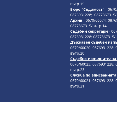
вътр.15
Бюро "Съдимост"
- 0670
0876931228; 0877367315/
Архив
- 0670/66074; 0876
0877367315/вътр.14
Съдебни секретари
- 06
0876931228; 0877367315/
Държавен съдебен изп
0670/60020; 0876931228; 
вътр.20
Съдебно-изпълнителна
0670/60023; 0876931228; 
вътр.23
Служба по вписванията
0670/60021; 0876931228; 
вътр.21