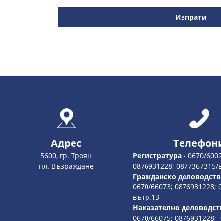
Изпрати
Адрес
Телефон
5600, гр. Троян
Регистратура
- 0670/6002
пл. Възраждане
0876931228; 0877367315/
Гражданско деловодств
0670/66073; 0876931228; 
вътр.13
Наказателно деловодст
0670/66075; 0876931228;