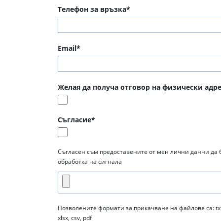
Телефон за връзка*
Email*
Желая да получа отговор на физически адре
Съгласие*
Съгласен съм предоставените от мен лични данни да 
обработка на сигнала
Позволените формати за прикачване на файлове са: txt, png
xlsx, csv, pdf