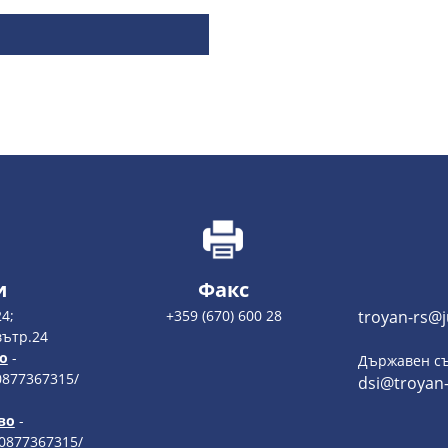
и
Факс
4;
+359 (670) 600 28
troyan-rs@j
вътр.24
о
-
Държавен съ
0877367315/
dsi@troyan-
во
-
 0877367315/