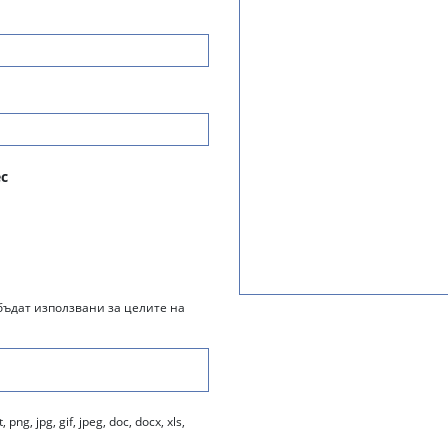
с
бъдат използвани за целите на
, jpg, gif, jpeg, doc, docx, xls,