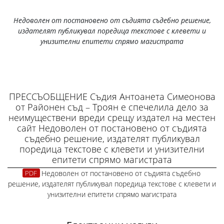
Н
едоволен от постановено от съдията съдебно решение,
издателят публикувал поредица текстове с клевети и
унизителни епитети спрямо магистрата
ПРЕССЪОБЩЕНИЕ Съдия Антоанета Симеонова
от Районен съд – Троян е спечелила дело за
неимуществени вреди срещу издател на местен
сайт Недоволен от постановено от съдията
съдебно решение, издателят публикувал
поредица текстове с клевети и унизителни
епитети спрямо магистрата
Недоволен от постановено от съдията съдебно
решение, издателят публикувал поредица текстове с клевети и
унизителни епитети спрямо магистрата