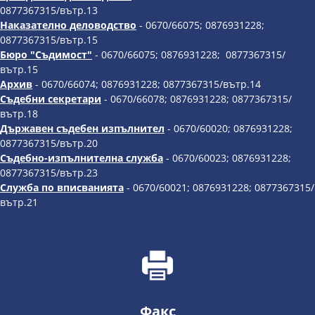
0877367315/вътр.13
Наказателно деловодство
- 0670/66075; 0876931228;
0877367315/вътр.15
Бюро "Съдимост"
- 0670/66075; 0876931228; 0877367315/
вътр.15
Архив
- 0670/66074; 0876931228; 0877367315/вътр.14
Съдебни секретари
- 0670/66078; 0876931228; 0877367315/
вътр.18
Държавен съдебен изпълнител
- 0670/60020; 0876931228;
0877367315/вътр.20
Съдебно-изпълнителна служба
- 0670/60023; 0876931228;
0877367315/вътр.23
Служба по вписванията
- 0670/60021; 0876931228; 0877367315/
вътр.21
Факс