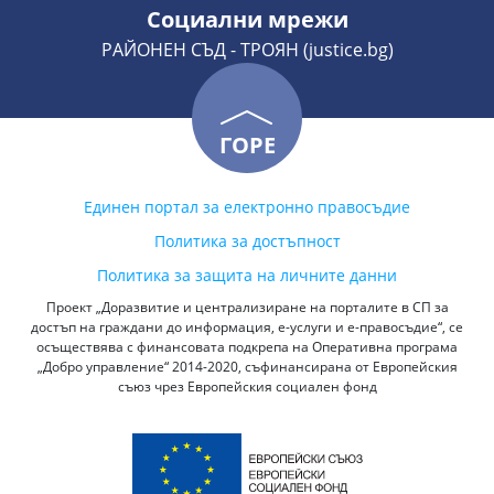
Социални мрежи
РАЙОНЕН СЪД - ТРОЯН (justice.bg)
ГОРЕ
Единен портал за електронно правосъдие
Политика за достъпност
Политика за защита на личните данни
Проект „Доразвитие и централизиране на порталите в СП за
достъп на граждани до информация, е-услуги и е-правосъдие“, се
осъществява с финансовата подкрепа на Оперативна програма
„Добро управление“ 2014-2020, съфинансирана от Европейския
съюз чрез Европейския социален фонд