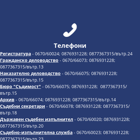
Телефони
Регистратура
- 0670/60024; 0876931228; 0877367315/вътр.24
Гражданско деловодство
- 0670/66073; 0876931228;
0877367315/вътр.13
Наказателно деловодство
- 0670/66075; 0876931228;
0877367315/вътр.15
Бюро "Съдимост"
- 0670/66075; 0876931228; 0877367315/
вътр.15
Архив
- 0670/66074; 0876931228; 0877367315/вътр.14
Съдебни секретари
- 0670/66078; 0876931228; 0877367315/
вътр.18
Държавен съдебен изпълнител
- 0670/60020; 0876931228;
0877367315/вътр.20
Съдебно-изпълнителна служба
- 0670/60023; 0876931228;
0877367315/вътр.23