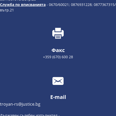
Служба по вписванията
- 0670/60021; 0876931228; 0877367315/
вътр.21
Факс
+359 (670) 600 28
E-mail
troyan-rs@justice.bg
Държавен съдебен изпълнител -