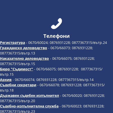
Телефони
Регистратура
- 0670/60024; 0876931228; 0877367315/вътр.24
Гражданско деловодство
- 0670/66073; 0876931228;
0877367315/вътр.13
Наказателно деловодство
- 0670/66075; 0876931228;
0877367315/вътр.15
Бюро "Съдимост"
- 0670/66075; 0876931228; 0877367315/
вътр.15
Архив
- 0670/66074; 0876931228; 0877367315/вътр.14
Съдебни секретари
- 0670/66078; 0876931228; 0877367315/
вътр.18
Държавен съдебен изпълнител
- 0670/60020; 0876931228;
0877367315/вътр.20
Съдебно-изпълнителна служба
- 0670/60023; 0876931228;
0877367315/вътр.23