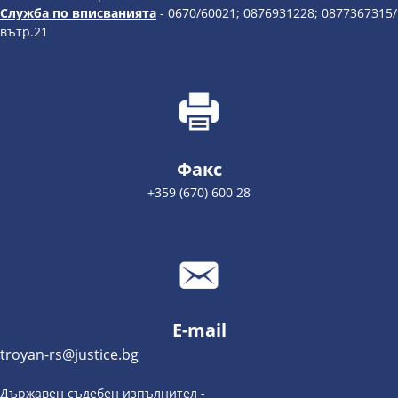
Служба по вписванията
- 0670/60021; 0876931228; 0877367315/
вътр.21
Факс
+359 (670) 600 28
E-mail
troyan-rs@justice.bg
Държавен съдебен изпълнител -