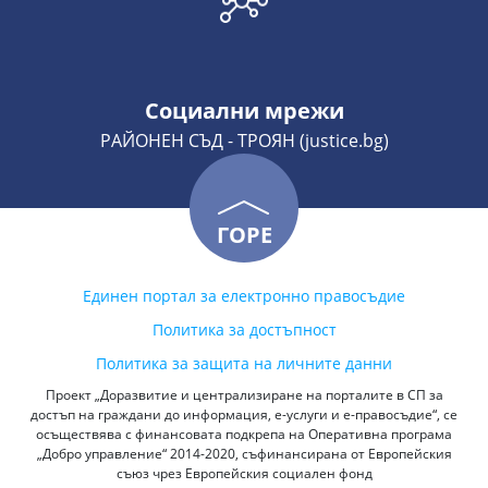
Социални мрежи
РАЙОНЕН СЪД - ТРОЯН (justice.bg)
ГОРЕ
Единен портал за електронно правосъдие
Политика за достъпност
Политика за защита на личните данни
Проект „Доразвитие и централизиране на порталите в СП за
достъп на граждани до информация, е-услуги и е-правосъдие“, се
осъществява с финансовата подкрепа на Оперативна програма
„Добро управление“ 2014-2020, съфинансирана от Европейския
съюз чрез Европейския социален фонд