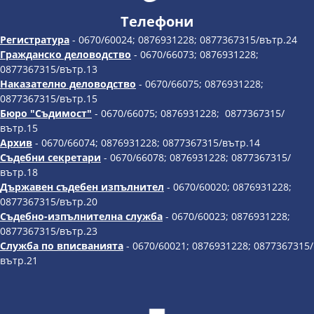
Телефони
Регистратура
- 0670/60024; 0876931228; 0877367315/вътр.24
Гражданско деловодство
- 0670/66073; 0876931228;
0877367315/вътр.13
Наказателно деловодство
- 0670/66075; 0876931228;
0877367315/вътр.15
Бюро "Съдимост"
- 0670/66075; 0876931228; 0877367315/
вътр.15
Архив
- 0670/66074; 0876931228; 0877367315/вътр.14
Съдебни секретари
- 0670/66078; 0876931228; 0877367315/
вътр.18
Държавен съдебен изпълнител
- 0670/60020; 0876931228;
0877367315/вътр.20
Съдебно-изпълнителна служба
- 0670/60023; 0876931228;
0877367315/вътр.23
Служба по вписванията
- 0670/60021; 0876931228; 0877367315/
вътр.21