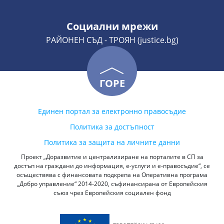
Социални мрежи
РАЙОНЕН СЪД - ТРОЯН (justice.bg)
ГОРЕ
Единен портал за електронно правосъдие
Политика за достъпност
Политика за защита на личните данни
Проект „Доразвитие и централизиране на порталите в СП за
достъп на граждани до информация, е-услуги и е-правосъдие“, се
осъществява с финансовата подкрепа на Оперативна програма
„Добро управление“ 2014-2020, съфинансирана от Европейския
съюз чрез Европейския социален фонд