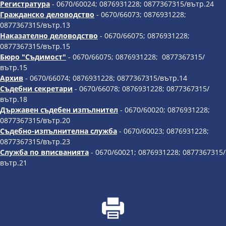
Регистратура
- 0670/60024; 0876931228; 0877367315/вътр.24
Гражданско деловодство
- 0670/66073; 0876931228;
0877367315/вътр.13
Наказателно деловодство
- 0670/66075; 0876931228;
0877367315/вътр.15
Бюро "Съдимост"
- 0670/66075; 0876931228; 0877367315/
вътр.15
Архив
- 0670/66074; 0876931228; 0877367315/вътр.14
Съдебни секретари
- 0670/66078; 0876931228; 0877367315/
вътр.18
Държавен съдебен изпълнител
- 0670/60020; 0876931228;
0877367315/вътр.20
Съдебно-изпълнителна служба
- 0670/60023; 0876931228;
0877367315/вътр.23
Служба по вписванията
- 0670/60021; 0876931228; 0877367315/
вътр.21