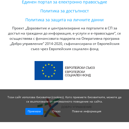
Единен портал за електронно правосъдие
Политика за достъпност
Политика за защита на личните данни
Проект „Доразвитие и централизиране на порталите в СП за
достъп на граждани до информация, е-услуги и е-правосъдие“, се
осъществява с финансовата подкрепа на Оперативна програма
„Добро управление“ 2014-2020, съфинансирана от Европейския
съюз чрез Европейския социален фонд
Този сайт използва бисквитки (cookies). Като приемете бисквитките, можете да
се възползвате от оптималното поведение на сайта.
Приемам
Отказ
Повече информация
© 2026 Висш Съдебен Съвет - Република България