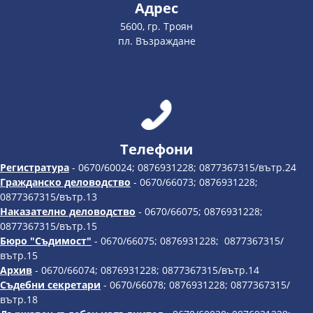
Адрес
5600, гр. Троян
пл. Възраждане
Телефони
Регистратура
- 0670/60024; 0876931228; 0877367315/вътр.24
Гражданско деловодство
- 0670/66073; 0876931228;
0877367315/вътр.13
Наказателно деловодство
- 0670/66075; 0876931228;
0877367315/вътр.15
Бюро "Съдимост"
- 0670/66075; 0876931228; 0877367315/
вътр.15
Архив
- 0670/66074; 0876931228; 0877367315/вътр.14
Съдебни секретари
- 0670/66078; 0876931228; 0877367315/
вътр.18