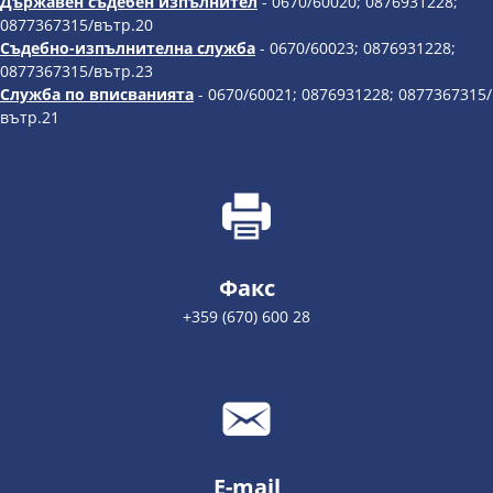
Държавен съдебен изпълнител
- 0670/60020; 0876931228;
0877367315/вътр.20
Съдебно-изпълнителна служба
- 0670/60023; 0876931228;
0877367315/вътр.23
Служба по вписванията
- 0670/60021; 0876931228; 0877367315/
вътр.21
Факс
+359 (670) 600 28
E-mail