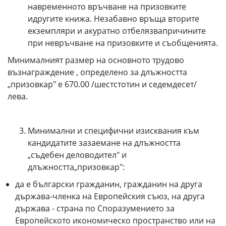
навременното връчване на призовките
идругите книжа. Незабавно връща вторите
екземпляри и акуратно отбелязвапричините
при невръчване на призовките и съобщенията.
Минималният размер на основното трудово
възнаграждение , определено за длъжността
„призовкар" е 670.00 /шестстотин и седемдесет/
лева.
Минимални и специфични изисквания към
кандидатите зазаемане на длъжността
„съдебен деловодител" и
длъжността„призовкар":
да е български гражданин, гражданин на друга
държава-членка на Европейския съюз, на друга
държава - страна по Споразумението за
Европейското икономическо пространство или на