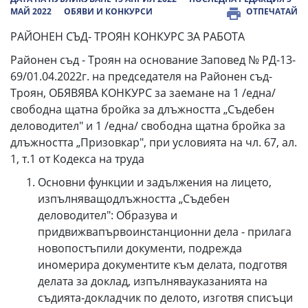
МАЙ 2022
ОБЯВИ И КОНКУРСИ
ОТПЕЧАТАЙ
РАЙОНЕН СЪД- ТРОЯН КОНКУРС ЗА РАБОТА
Районен съд - Троян на основание Заповед № РД-13-
69/01.04.2022г. на председателя на Районен съд-
Троян, ОБЯВЯВА КОНКУРС за заемане на 1 /една/
свободна щатна бройка за длъжността „Съдебен
деловодител" и 1 /една/ свободна щатна бройка за
длъжността „Призовкар", при условията на чл. 67, ал.
1, т.1 от Кодекса на труда
Основни функции и задължения на лицето,
изпълняващодлъжността „Съдебен
деловодител": Образува и
придвижвапървоинстанционни дела - прилага
новопостъпили документи, подрежда
иномерира документите към делата, подготвя
делата за доклад, изпълнявауказанията на
съдията-докладчик по делото, изготвя списъци