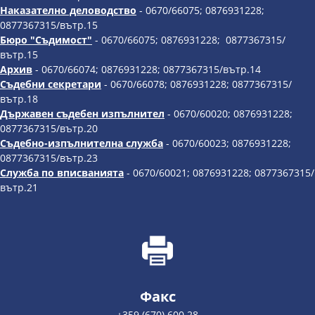
Наказателно деловодство
- 0670/66075; 0876931228;
0877367315/вътр.15
Бюро "Съдимост"
- 0670/66075; 0876931228; 0877367315/
вътр.15
Архив
- 0670/66074; 0876931228; 0877367315/вътр.14
Съдебни секретари
- 0670/66078; 0876931228; 0877367315/
вътр.18
Държавен съдебен изпълнител
- 0670/60020; 0876931228;
0877367315/вътр.20
Съдебно-изпълнителна служба
- 0670/60023; 0876931228;
0877367315/вътр.23
Служба по вписванията
- 0670/60021; 0876931228; 0877367315/
вътр.21
Факс
+359 (670) 600 28