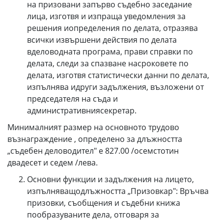
на призовани запърво съдебно заседание
лица, изготвя и изпраща уведомления за
решения иопределения по делата, отразява
всички извършени действия по делата
вделоводната програма, прави справки по
делата, следи за спазване насроковете по
делата, изготвя статистически данни по делата,
изпълнява идруги задължения, възложени от
председателя на съда и
административниясекретар.
Минималният размер на основното трудово
възнаграждение , определено за длъжността
„съдебен деловодител" е 827.00 /осемстотин
двадесет и седем /лева.
Основни функции и задължения на лицето,
изпълняващодлъжността „Призовкар": Връчва
призовки, съобщения и съдебни книжа
пообразуваните дела, отговаря за