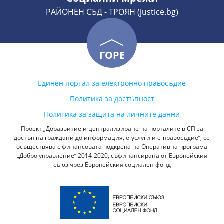
РАЙОНЕН СЪД - ТРОЯН (justice.bg)
ГОРЕ
Единен портал за електронно правосъдие
Политика за достъпност
Политика за защита на личните данни
Проект „Доразвитие и централизиране на порталите в СП за
достъп на граждани до информация, е-услуги и е-правосъдие“, се
осъществява с финансовата подкрепа на Оперативна програма
„Добро управление“ 2014-2020, съфинансирана от Европейския
съюз чрез Европейския социален фонд