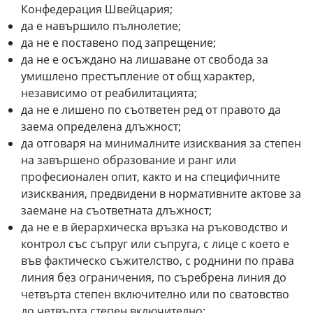
Конфедерация Швейцария;
да е навършило пълнолетие;
да не е поставено под запрещение;
да не е осъждано на лишаване от свобода за
умишлено престъпление от общ характер,
независимо от реабилитацията;
да не е лишено по съответен ред от правото да
заема определена длъжност;
да отговаря на минималните изисквания за степен
на завършено образование и ранг или
професионален опит, както и на специфичните
изисквания, предвидени в нормативните актове за
заемане на съответната длъжност;
да не е в йерархическа връзка на ръководство и
контрол със съпруг или съпруга, с лице с което е
във фактическо съжителство, с роднини по права
линия без ограничения, по съребрена линия до
четвърта степен включително или по сватовство
до четвърта степен включително;