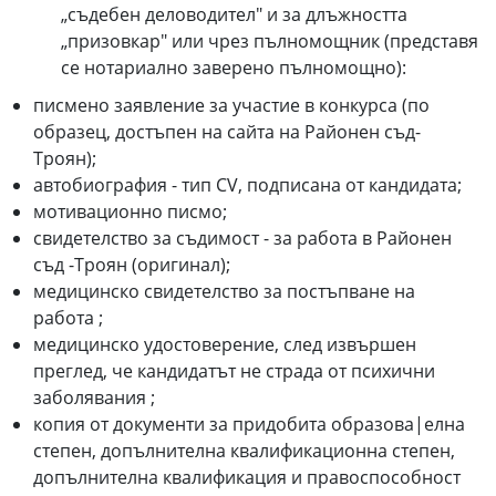
„съдебен деловодител" и за длъжността
„призовкар" или чрез пълномощник (представя
се нотариално заверено пълномощно):
писмено заявление за участие в конкурса (по
образец, достъпен на сайта на Районен съд-
Троян);
автобиография - тип CV, подписана от кандидата;
мотивационно писмо;
свидетелство за съдимост - за работа в Районен
съд -Троян (оригинал);
медицинско свидетелство за постъпване на
работа ;
медицинско удостоверение, след извършен
преглед, че кандидатът не страда от психични
заболявания ;
копия от документи за придобита образова|елна
степен, допълнителна квалификационна степен,
допълнителна квалификация и правоспособност