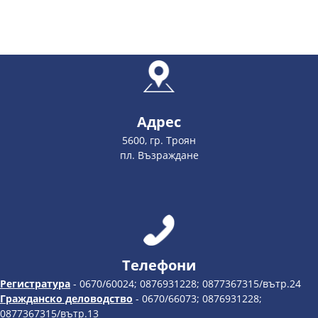
Адрес
5600, гр. Троян
пл. Възраждане
Телефони
Регистратура
- 0670/60024; 0876931228; 0877367315/вътр.24
Гражданско деловодство
- 0670/66073; 0876931228;
0877367315/вътр.13