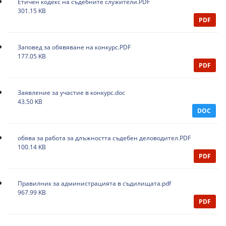
Етичен кодекс на съдебните служители.PDF
301.15 KB
PDF
Заповед за обявяване на конкурс.PDF
177.05 KB
PDF
Заявление за участие в конкурс.doc
43.50 KB
DOC
обява за работа за длъжността съдебен деловодител.PDF
100.14 KB
PDF
Правилник за администрацията в съдилищата.pdf
967.99 KB
PDF