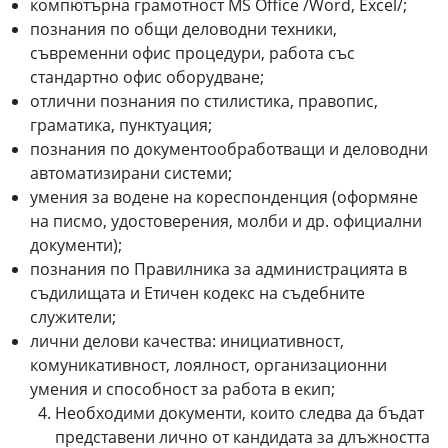
компютърна грамотност MS Office /Word, Excel/;
познания по общи деловодни техники,
съвременни офис процедури, работа със
стандартно офис оборудване;
отлични познания по стилистика, правопис,
граматика, пунктуация;
познания по документообработващи и деловодни
автоматизирани системи;
умения за водене на кореспонденция (оформяне
на писмо, удостоверения, молби и др. официални
документи);
познания по Правилника за администрацията в
съдилищата и Етичен кодекс на съдебните
служители;
лични делови качества: инициативност,
комуникативност, лоялност, организационни
умения и способност за работа в екип;
Необходими документи, които следва да бъдат
представени лично от кандидата за длъжността