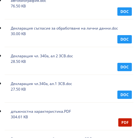
автобиография.doc
76.50 KB
DOC
Декларация съгласие за обработване на лични данни.doc
30.00 KB
DOC
Декларация чл. 340а, ал 2 ЗСВ.doc
28.50 KB
DOC
Декларация чл.340а, ал.1 ЗСВ.doc
27.50 KB
DOC
длъжностна характеристика.PDF
304.61 KB
PDF