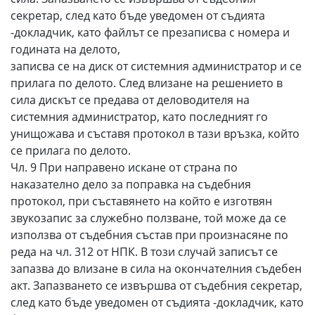
секретар, след като бъде уведомен от съдията
-докладчик, като файлът се презаписва с номера и
годината на делото,
записва се на диск от системния администратор и се
прилага по делото. След влизане на решението в
сила дискът се предава от деловодителя на
системния администратор, като последният го
унищожава и съставя протокол в тази връзка, който
се прилага по делото.
Чл. 9 При направено искане от страна по
наказателно дело за поправка на съдебния
протокол, при съставянето на който е изготвян
звукозапис за служебно ползване, той може да се
използва от съдебния състав при произнасяне по
реда на чл. 312 от НПК. В този случай записът се
запазва до влизане в сила на окончателния съдебен
акт. Запазването се извършва от съдебния секретар,
след като бъде уведомен от съдията -докладчик, като