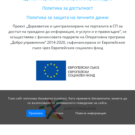
Политика за достъпност
Политика за защита на личните данни
Проект „Доразвитие и централизиране на порталите в СП за
достъп на граждани до информация, е-услуги и е-правосъдие“, се
осъществява с финансовата подкрепа на Оперативна програма
„Добро управление“ 2014-2020, съфинансирана от Европейския
съюз чрез Европейския социален фонд
Този сайт използва бисквитки (cookies). Като приемете бисквитките, можете да
се възползвате от оптималното поведение на сайта.
Приемам
Отказ
Повече информация
© 2026 Висш Съдебен Съвет - Република България