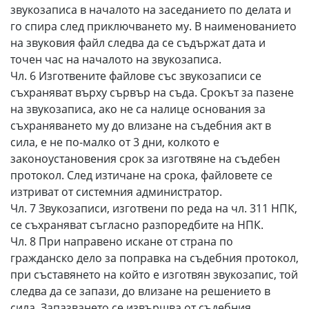
звукозаписа в началото на заседанието по делата и
го спира след приключването му. В наименованието
на звуковия файл следва да се съдържат дата и
точен час на началото на звукозаписа.
Чл. 6 Изготвените файлове със звукозаписи се
съхраняват върху сървър на съда. Срокът за пазене
на звукозаписа, ако не са налице основания за
съхраняването му до влизане на съдебния акт в
сила, е не по-малко от 3 дни, колкото е
законоустановения срок за изготвяне на съдебен
протокол. След изтичане на срока, файловете се
изтриват от системния администратор.
Чл. 7 Звукозаписи, изготвени по реда на чл. 311 НПК,
се съхраняват съгласно разпоредбите на НПК.
Чл. 8 При направено искане от страна по
гражданско дело за поправка на съдебния протокол,
при съставянето на който е изготвян звукозапис, той
следва да се запази, до влизане на решението в
сила. Запазването се извършва от съдебния