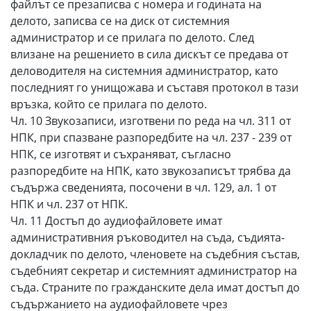
файлът се презаписва с номера и годината на
делото, записва се на диск от системния
администратор и се прилага по делото. След
влизане на решението в сила дискът се предава от
деловодителя на системния администратор, като
последният го унищожава и съставя протокол в тази
връзка, който се прилага по делото.
Чл. 10 Звукозаписи, изготвени по реда на чл. 311 от
НПК, при спазване разпоредбите на чл. 237 - 239 от
НПК, се изготвят и съхраняват, съгласно
разпоредбите на НПК, като звукозаписът трябва да
съдържа сведенията, посочени в чл. 129, ал. 1 от
НПК и чл. 237 от НПК.
Чл. 11 Достъп до аудиофайловете имат
административния ръководител на съда, съдията-
докладчик по делото, членовете на съдебния състав,
съдебният секретар и системният администратор на
съда. Страните по гражданските дела имат достъп до
съдържанието на аудиофайловете чрез