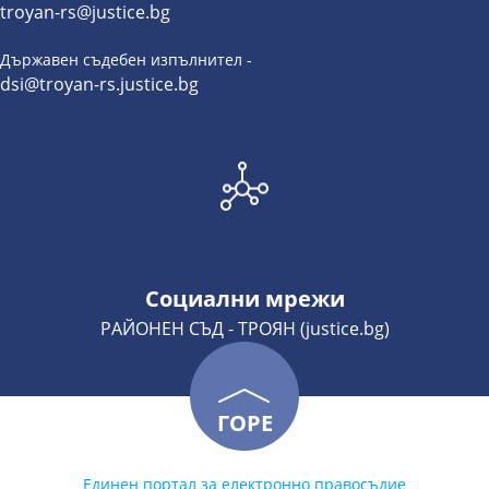
troyan-rs@justice.bg
Държавен съдебен изпълнител -
dsi@troyan-rs.justice.bg
Социални мрежи
РАЙОНЕН СЪД - ТРОЯН (justice.bg)
ГОРЕ
Единен портал за електронно правосъдие