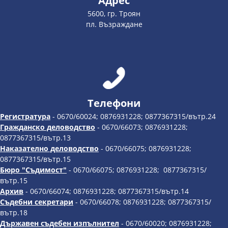
Адрес
5600, гр. Троян
пл. Възраждане
Телефони
Регистратура
- 0670/60024; 0876931228; 0877367315/вътр.24
Гражданско деловодство
- 0670/66073; 0876931228;
0877367315/вътр.13
Наказателно деловодство
- 0670/66075; 0876931228;
0877367315/вътр.15
Бюро "Съдимост"
- 0670/66075; 0876931228; 0877367315/
вътр.15
Архив
- 0670/66074; 0876931228; 0877367315/вътр.14
Съдебни секретари
- 0670/66078; 0876931228; 0877367315/
вътр.18
Държавен съдебен изпълнител
- 0670/60020; 0876931228;