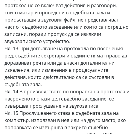
протокол не се включват действия и разговори,
които макар и проведени в съдебната зала и
присъстващи в звуковия файл, не представляват
част от съдебното заседание или които са погрешно
записани, поради пропуск да се изключи
звукозаписното устройство.
Чл. 13 При допълване на протокола по посочения
ред, съдебните секретари и съдиите нямат право да
доразвиват речта или да внасят допълнителни
изявления, или изменения в процесуалните
действия, които действително са се състояли в
съдебната зала.
Чл. 14 В производството по поправка на протокола и
насроченото с тази цел съдебно заседание, се
извършва прослушване на звукозаписа.
Чл. 15 Прослушването става в съдебната зала на
компютър, използван в нея или на друго място, ако
поправката се извършва в закрито съдебно