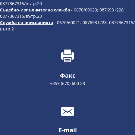
0877367315/вътр.20
Съдебно-изпълнителна служба
- 0670/60023; 0876931228;
0877367315/вътр.23
Служба по вписванията
- 0670/60021; 0876931228; 0877367315/
вътр.21
Факс
+359 (670) 600 28
E-mail